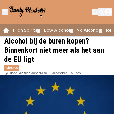
High Spirits
Low Alcohol
No Alcohol
Rev
▼
▼
▼
Alcohol bij de buren kopen?
Binnenkort niet meer als het aan
de EU ligt
Nieuws
door
Redactie
donderdag, 18 december 2025 om 8:12