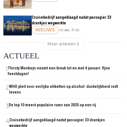
Cruisebedrijf aangeklaagd nadat passagier 33
drankjes wegwerkte
NIEUWS
•
10 dec, 17:25
Meer artikelen
ACTUEEL
1
Thirsty Monkeys neemt een break tot en met 4 januari: fijne
feestdagen!
2
WHO pleit voor eerlijke etiketten op alcohol: duidelijkheid redt
levens
3
De top 10 meest populaire rums van 2025 op een rij
4
Cruisebedrijf aangeklaagd nadat passagier 33 drankjes
wegwerkte