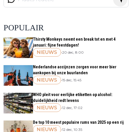
POPULAIR
Thirsty Monkeys neemt een break tot en met 4
januari: fijne feestdagen!
NIEUWS
•
20 dec, 8:00
Nederlandse accijnzen zorgen voor meer bier
aankopen bij onze buurlanden
NIEUWS
•
15 dec, 15:45
WHO pleit voor eerlijke etiketten op alcohol:
duidelijkheid redt levens
NIEUWS
•
12 dec, 17:02
De top 10 meest populaire rums van 2025 op een rij
NIEUWS
•
12 dec, 10:35