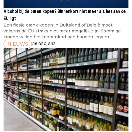
Alcohol bij de buren kopen? Binnenkort niet meer als het aan de
EU ligt
Een flesje drank kopen in Duitsland of België moet
volgens de EU straks niet meer mogelijk zijn. Sommige
landen willen het binnenkort aan banden leggen.
NIEUWS
•
18 DEC, 8:12