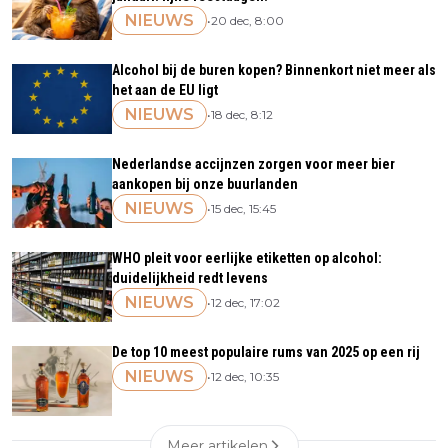
NIEUWS
•
20 dec, 8:00
Alcohol bij de buren kopen? Binnenkort niet meer als
het aan de EU ligt
NIEUWS
•
18 dec, 8:12
Nederlandse accijnzen zorgen voor meer bier
aankopen bij onze buurlanden
NIEUWS
•
15 dec, 15:45
WHO pleit voor eerlijke etiketten op alcohol:
duidelijkheid redt levens
NIEUWS
•
12 dec, 17:02
De top 10 meest populaire rums van 2025 op een rij
NIEUWS
•
12 dec, 10:35
Meer artikelen