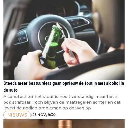
Steeds meer bestuurders gaan opnieuw de fout in met alcohol in
de auto
Alcohol achter het stuur is nooit verstandig, maar het is
ook strafbaar. Toch blijven de maatregelen achter en dat
levert de nodige problemen op de weg op.
NIEUWS
•
25 NOV, 9:30