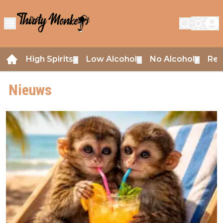
High Spirits
Low Alcohol
No Alcohol
Rev
▼
▼
▼
Nieuws