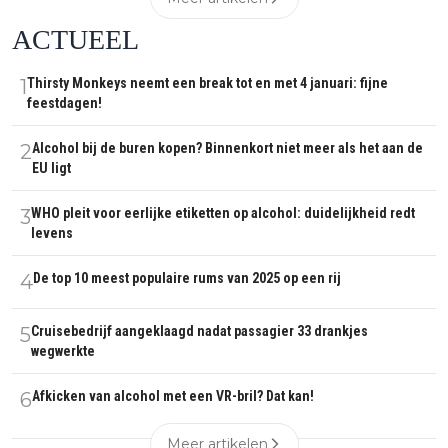
ACTUEEL
1
Thirsty Monkeys neemt een break tot en met 4 januari: fijne
feestdagen!
2
Alcohol bij de buren kopen? Binnenkort niet meer als het aan de
EU ligt
3
WHO pleit voor eerlijke etiketten op alcohol: duidelijkheid redt
levens
4
De top 10 meest populaire rums van 2025 op een rij
5
Cruisebedrijf aangeklaagd nadat passagier 33 drankjes
wegwerkte
6
Afkicken van alcohol met een VR-bril? Dat kan!
Meer artikelen