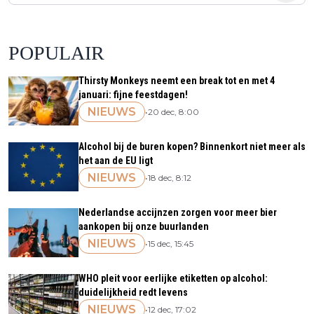
POPULAIR
Thirsty Monkeys neemt een break tot en met 4
januari: fijne feestdagen!
NIEUWS
•
20 dec, 8:00
Alcohol bij de buren kopen? Binnenkort niet meer als
het aan de EU ligt
NIEUWS
•
18 dec, 8:12
Nederlandse accijnzen zorgen voor meer bier
aankopen bij onze buurlanden
NIEUWS
•
15 dec, 15:45
WHO pleit voor eerlijke etiketten op alcohol:
duidelijkheid redt levens
NIEUWS
•
12 dec, 17:02