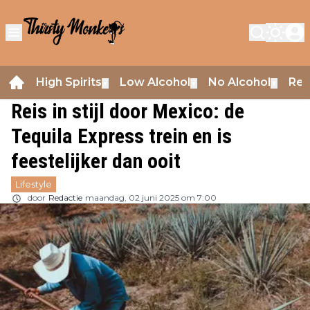
High Spirits
Low Alcohol
No Alcohol
Rev
▼
▼
▼
Reis in stijl door Mexico: de
Tequila Express trein en is
feestelijker dan ooit
Lifestyle
door
Redactie
maandag, 02 juni 2025 om 7:00