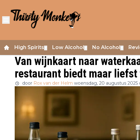
High Spirits
Low Alcohol
No Alcohol
Rev
▼
▼
▼
Van wijnkaart naar waterkaa
restaurant biedt maar liefst
door
Rox van der Helm
woensdag, 20 augustus 2025 