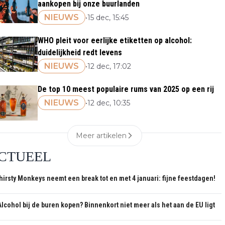
aankopen bij onze buurlanden
NIEUWS
•
15 dec, 15:45
WHO pleit voor eerlijke etiketten op alcohol:
duidelijkheid redt levens
NIEUWS
•
12 dec, 17:02
De top 10 meest populaire rums van 2025 op een rij
NIEUWS
•
12 dec, 10:35
Meer artikelen
CTUEEL
hirsty Monkeys neemt een break tot en met 4 januari: fijne feestdagen!
Alcohol bij de buren kopen? Binnenkort niet meer als het aan de EU ligt