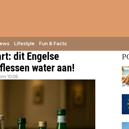
iews
Lifestyle
Fun & Facts
rt: dit Engelse
P
 flessen water aan!
om 10:06