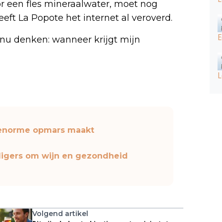
oor een fles mineraalwater, moet nog
eeft La Popote het internet al veroverd.
E
 nu denken: wanneer krijgt mijn
L
n enorme opmars maakt
lligers om wijn en gezondheid
Volgend artikel