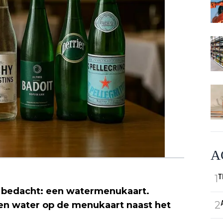
A
1
T
s bedacht: een watermenukaart.
2
sen water op de menukaart naast het