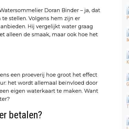
. Watersommelier Doran Binder – ja, dat
P
te stellen. Volgens hem zijn er
anbieden. Hij vergelijkt water graag
iet alleen de smaak, maar ook hoe het
I
K
ns een proeverij hoe groot het effect
uur: het wordt allemaal beïnvloed door
G
j een eigen waterkaart te maken. Want
ter?
T
er betalen?
L