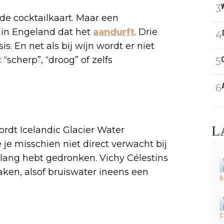
3
de cocktailkaart. Maar een
t in Engeland dat het
aandurft
. Drie
4
s. En net als bij wijn wordt er niet
scherp”, “droog” of zelfs
5
6
L
ordt Icelandic Glacier Water
je misschien niet direct verwacht bij
nslang hebt gedronken. Vichy Célestins
aken, alsof bruiswater ineens een
6
F