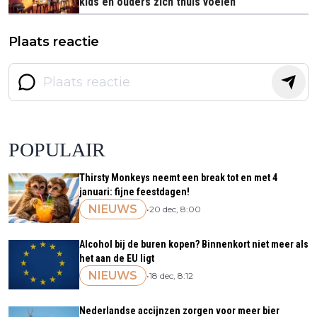
kids én ouders zich thuis voelen
Plaats reactie
POPULAIR
Thirsty Monkeys neemt een break tot en met 4
januari: fijne feestdagen!
NIEUWS
•
20 dec, 8:00
Alcohol bij de buren kopen? Binnenkort niet meer als
het aan de EU ligt
NIEUWS
•
18 dec, 8:12
Nederlandse accijnzen zorgen voor meer bier