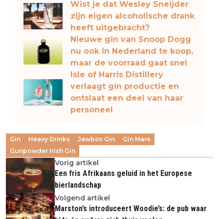
Wist je dat Wesley Sneijder
zijn eigen alcoholische drank
heeft uitgebracht?
Nieuwe gin van Snoop Dogg
nu ook in Nederland te koop,
maar de voorraad gaat snel
Isle of Harris Distillery
verlaagt gin productie en
ontslaat een deel van haar
personeel
Gin
Heavy Drinks
Jawbox Gin
Gin Mare
Gunpowder Irish Gin
Vorig artikel
Een fris Afrikaans geluid in het Europese
bierlandschap
Volgend artikel
Marston’s introduceert Woodie’s: de pub waar