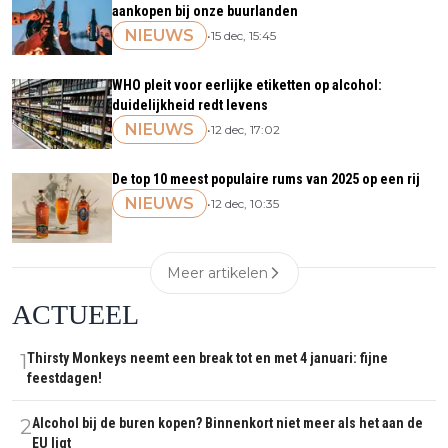
aankopen bij onze buurlanden
NIEUWS
•
15 dec, 15:45
WHO pleit voor eerlijke etiketten op alcohol:
duidelijkheid redt levens
NIEUWS
•
12 dec, 17:02
De top 10 meest populaire rums van 2025 op een rij
NIEUWS
•
12 dec, 10:35
Meer artikelen
ACTUEEL
1
Thirsty Monkeys neemt een break tot en met 4 januari: fijne
feestdagen!
2
Alcohol bij de buren kopen? Binnenkort niet meer als het aan de
EU ligt