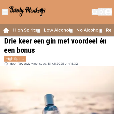
High Spirits
Low Alcohol
No Alcohol
Rev
▼
▼
▼
Drie keer een gin met voordeel én
een bonus
High Spirits
door
Redactie
woensdag, 16 juli 2025 om 15:02