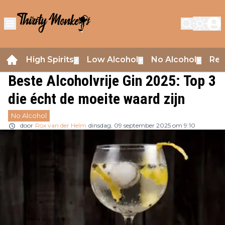
High Spirits
Low Alcohol
No Alcohol
Rev
▼
▼
▼
Beste Alcoholvrije Gin 2025: Top 3
die écht de moeite waard zijn
No Alcohol
door
Rox van der Helm
dinsdag, 09 september 2025 om 9:10