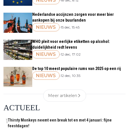
NIEUWS
•
18 dec, 8:12
Nederlandse accijnzen zorgen voor meer bier
aankopen bij onze buurlanden
NIEUWS
•
15 dec, 15:45
WHO pleit voor eerlijke etiketten op alcohol:
duidelijkheid redt levens
NIEUWS
•
12 dec, 17:02
De top 10 meest populaire rums van 2025 op een rij
NIEUWS
•
12 dec, 10:35
Meer artikelen
ACTUEEL
1
Thirsty Monkeys neemt een break tot en met 4 januari: fijne
feestdagen!