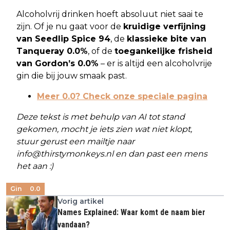
Alcoholvrij drinken hoeft absoluut niet saai te
zijn. Of je nu gaat voor de
kruidige verfijning
van Seedlip Spice 94
, de
klassieke bite van
Tanqueray 0.0%
, of de
toegankelijke frisheid
van Gordon’s 0.0%
– er is altijd een alcoholvrije
gin die bij jouw smaak past.
Meer 0.0? Check onze speciale pagina
Deze tekst is met behulp van AI tot stand
gekomen, mocht je iets zien wat niet klopt,
stuur gerust een mailtje naar
info@thirstymonkeys.nl
en dan past een mens
het aan :)
Gin
0.0
Vorig artikel
Names Explained: Waar komt de naam bier
vandaan?