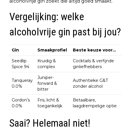
alcoholvrije gin zoekt die altijd goed smaakt.
Vergelijking: welke
alcoholvrije gin past bij jou?
Gin
Smaakprofiel
Beste keuze voor…
Seedlip
Kruidig &
Cocktails & verfijnde
Spice 94
complex
ginliefhebbers
Juniper-
Tanqueray
Authentieke G&T
forward &
0.0%
zonder alcohol
bitter
Gordon’s
Fris, licht &
Betaalbare,
0.0%
toegankelijk
laagdrempelige optie
Saai? Helemaal niet!