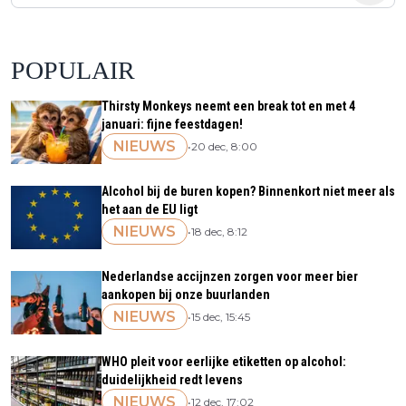
POPULAIR
Thirsty Monkeys neemt een break tot en met 4
januari: fijne feestdagen!
NIEUWS
•
20 dec, 8:00
Alcohol bij de buren kopen? Binnenkort niet meer als
het aan de EU ligt
NIEUWS
•
18 dec, 8:12
Nederlandse accijnzen zorgen voor meer bier
aankopen bij onze buurlanden
NIEUWS
•
15 dec, 15:45
WHO pleit voor eerlijke etiketten op alcohol:
duidelijkheid redt levens
NIEUWS
•
12 dec, 17:02