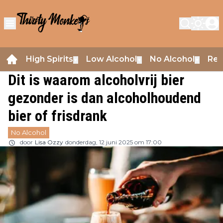
High Spirits
Low Alcohol
No Alcohol
Rev
▼
▼
▼
Dit is waarom alcoholvrij bier
gezonder is dan alcoholhoudend
bier of frisdrank
No Alcohol
door
Lisa Ozzy
donderdag, 12 juni 2025 om 17:00