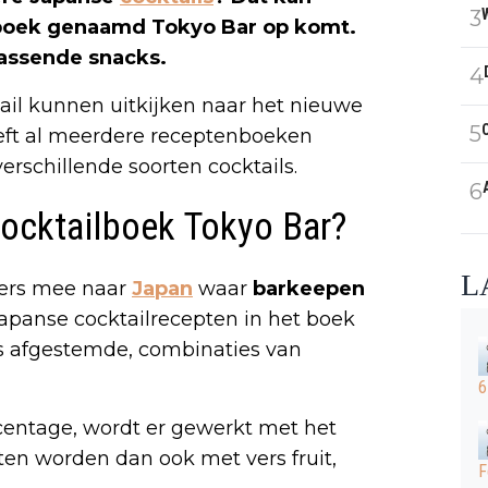
3
 boek genaamd Tokyo Bar op komt.
passende snacks.
4
tail kunnen uitkijken naar het nieuwe
5
eft al meerdere receptenboeken
rschillende soorten cocktails.
6
cocktailboek Tokyo Bar?
L
zers mee naar
Japan
waar
barkeepen
panse cocktailrecepten in het boek
s afgestemde, combinaties van
6
rcentage, wordt er gewerkt met het
ten worden dan ook met vers fruit,
F