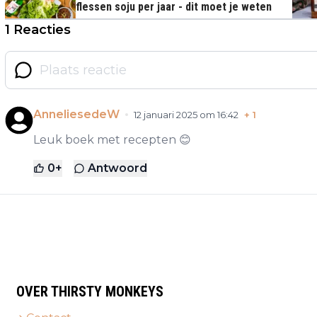
flessen soju per jaar - dit moet je weten
1 Reacties
AnneliesedeW
12 januari 2025 om 16:42
+
1
Leuk boek met recepten 😊
0
+
Antwoord
OVER THIRSTY MONKEYS