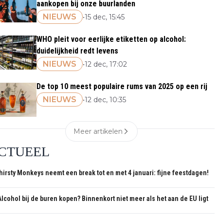
aankopen bij onze buurlanden
NIEUWS
•
15 dec, 15:45
WHO pleit voor eerlijke etiketten op alcohol:
duidelijkheid redt levens
NIEUWS
•
12 dec, 17:02
De top 10 meest populaire rums van 2025 op een rij
NIEUWS
•
12 dec, 10:35
Meer artikelen
CTUEEL
hirsty Monkeys neemt een break tot en met 4 januari: fijne feestdagen!
Alcohol bij de buren kopen? Binnenkort niet meer als het aan de EU ligt