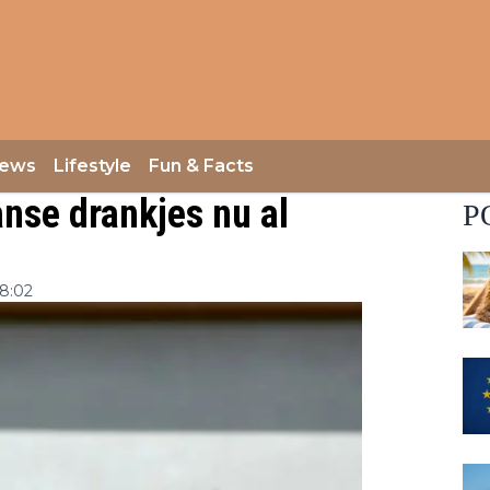
iews
Lifestyle
Fun & Facts
nse drankjes nu al
P
8:02