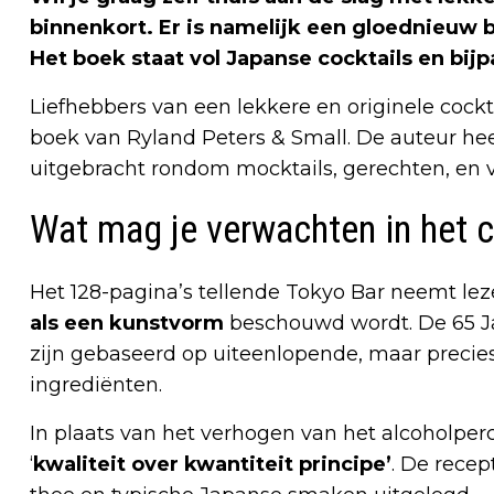
binnenkort. Er is namelijk een gloednieuw
Het boek staat vol Japanse cocktails en bij
Liefhebbers van een lekkere en originele cock
boek van Ryland Peters & Small. De auteur he
uitgebracht rondom mocktails, gerechten, en ve
Wat mag je verwachten in het 
Het 128-pagina’s tellende Tokyo Bar neemt le
als een kunstvorm
beschouwd wordt. De 65 Ja
zijn gebaseerd op uiteenlopende, maar precie
ingrediënten.
In plaats van het verhogen van het alcoholpe
‘
kwaliteit over kwantiteit principe’
. De recep