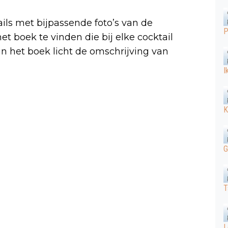
ils met bijpassende foto’s van de
P
het boek te vinden die bij elke cocktail
n het boek licht de omschrijving van
I
y Mizuwari, een pittige Yuzu
ine Sour. Een delicate Melon
K
drankje of maak een kan Mandarin
p een warme dag. Een
 sesamijs is een bijzondere
G
te beleven.’
- Bol
T
L