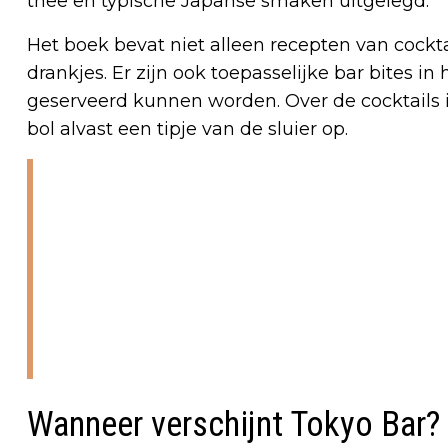
thee en typische Japanse smaken uitgelegd.
Het boek bevat niet alleen recepten van cockta
drankjes. Er zijn ook toepasselijke bar bites in 
geserveerd kunnen worden. Over de cocktails i
bol alvast een tipje van de sluier op.
‘Probeer eens een sublieme Nikka Coffe
Collins of een rijkelijk fruitige Plum W
Shandy is het perfecte ontspannende 
Iced Green Tea om je dorst te lessen o
sprankelende Sake Sgroppino met zwart
manier om deze snel opkomende trend 
Wanneer verschijnt Tokyo Bar?