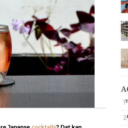
A
1
T
2
kere Japanse
cocktails
? Dat kan