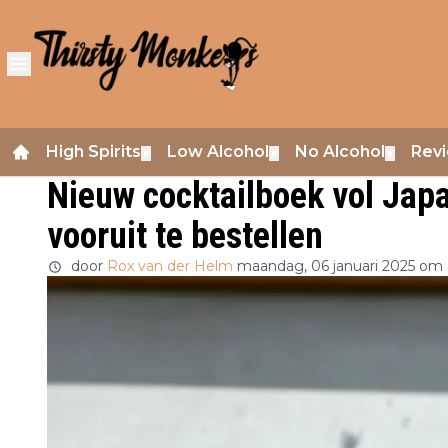
High Spirits
Low Alcohol
No Alcohol
Rev
▼
▼
▼
Nieuw cocktailboek vol Japa
vooruit te bestellen
door
Rox van der Helm
maandag, 06 januari 2025 om 