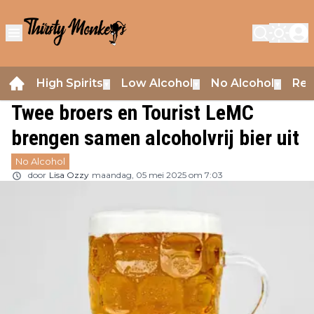
High Spirits
Low Alcohol
No Alcohol
Rev
▼
▼
▼
Twee broers en Tourist LeMC
brengen samen alcoholvrij bier uit
No Alcohol
door
Lisa Ozzy
maandag, 05 mei 2025 om 7:03