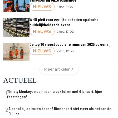
aankopen bij onze buurlanden
NIEUWS
•
15 dec, 15:45
WHO pleit voor eerlijke etiketten op alcohol:
duidelijkheid redt levens
NIEUWS
•
12 dec, 17:02
De top 10 meest populaire rums van 2025 op een rij
NIEUWS
•
12 dec, 10:35
Meer artikelen
ACTUEEL
1
Thirsty Monkeys neemt een break tot en met 4 januari: fijne
feestdagen!
2
Alcohol bij de buren kopen? Binnenkort niet meer als het aan de
EU ligt