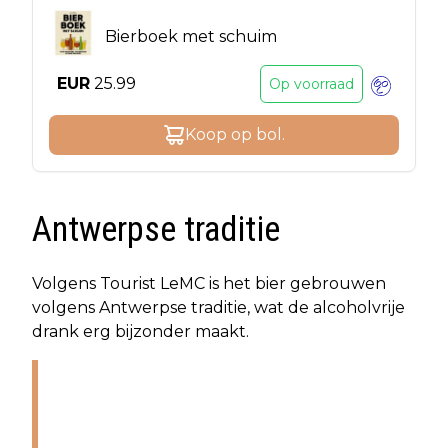
Bierboek met schuim
EUR
25.99
Op voorraad
Koop op
bol
.
Antwerpse traditie
Volgens Tourist LeMC is het bier gebrouwen
volgens Antwerpse traditie, wat de alcoholvrije
drank erg bijzonder maakt.
‘Dat Tipsy Silver diep geworteld is
in Antwerpse traditie maakt het
bier nog specialer.’