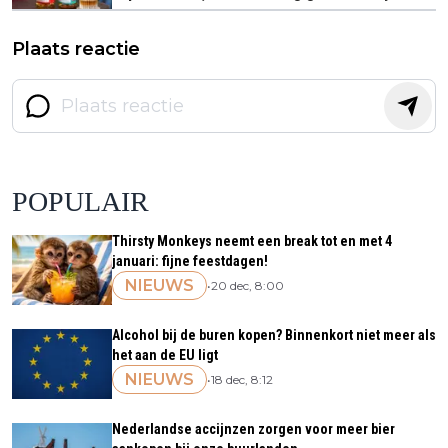
Plaats reactie
POPULAIR
Thirsty Monkeys neemt een break tot en met 4
januari: fijne feestdagen!
NIEUWS
•
20 dec, 8:00
Alcohol bij de buren kopen? Binnenkort niet meer als
het aan de EU ligt
NIEUWS
•
18 dec, 8:12
Nederlandse accijnzen zorgen voor meer bier